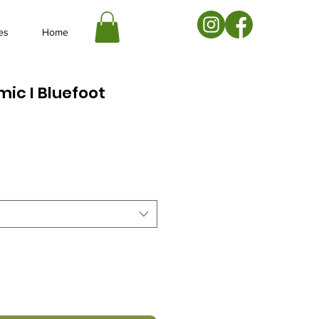
es
Home
mic I Bluefoot