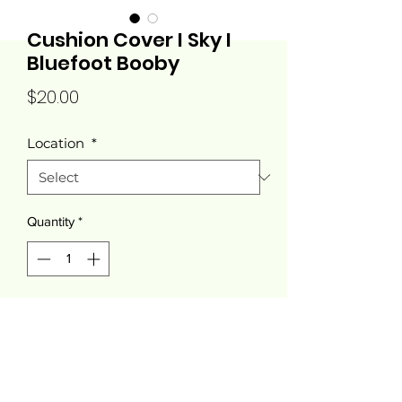
Cushion Cover I Sky I
Bluefoot Booby
Price
$20.00
Location
*
Quantity
*
Add to Cart
Textil de tejido plano tipo lienzo, con
tacto y apariencia de algodón